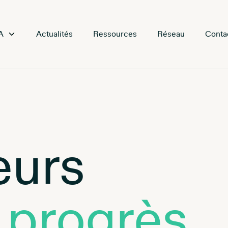
A
Actualités
Ressources
Réseau
Conta
eurs
 progrès