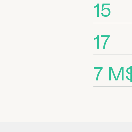
15
17
7 M