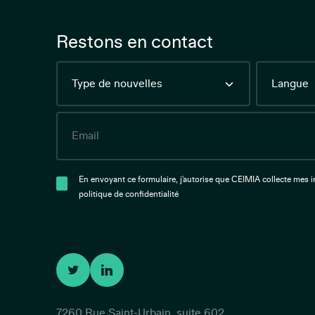
Restons en contact
Type
Language
de
nouvelles
Email
En envoyant ce formulaire, j'autorise que CEIMIA collecte mes
politique de confidentialité
7260 Rue Saint-Urbain, suite 602,