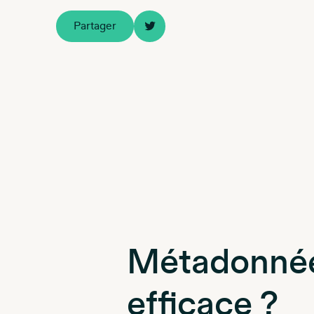
Partager
Métadonnées
efficace ?