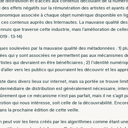
de distribution et d’accès aux contenus découlant de la numéri
des effets négatifs sur la rémunération des artistes et ayants droi
conomique associée à chaque objet numérique disponible en lign
e ces contenus auprès des Internautes. La mauvaise qualité d
ennuis que traverse cette industrie, mais l’amélioration de cell
019 : 13-14)
es soulevées par la mauvaise qualité des métadonnées : 1) pl
es qui y sont associées ne permettent pas aux mécanismes de d
artistes qui devraient en être bénéficiaires ; 2) l’identité numér
d’aller vers les publics qui pourraient les découvrir et les appr
e dans divers lieux sur internet, mais sa portée se trouve limi
ntermédiaire de distribution est généralement nécessaire, inter
rement que ce mécanisme n’est pas parfait, mais il ne s’agit pa
tion qui nous intéresse, soit celle de la découvrabilité. Encor
s la prochaine édition de cette veille.
n peut voir les liens créés par les algorithmes comme étant une 