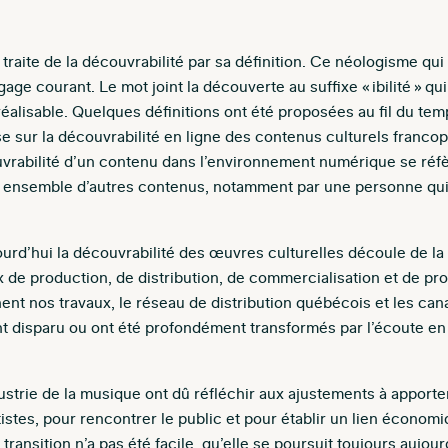
aite de la découvrabilité par sa définition. Ce néologisme qui a 
age courant. Le mot joint la découverte au suffixe « ibilité » qui
éalisable. Quelques définitions ont été proposées au fil du temp
e sur la découvrabilité en ligne des contenus culturels franc
abilité d’un contenu dans l’environnement numérique se réfère 
e ensemble d’autres contenus, notamment par une personne qui 
urd’hui la découvrabilité des œuvres culturelles découle de la
de production, de distribution, de commercialisation et de pro
nt nos travaux, le réseau de distribution québécois et les cana
t disparu ou ont été profondément transformés par l’écoute en 
ustrie de la musique ont dû réfléchir aux ajustements à apport
istes, pour rencontrer le public et pour établir un lien économi
ransition n’a pas été facile, qu’elle se poursuit toujours aujourd