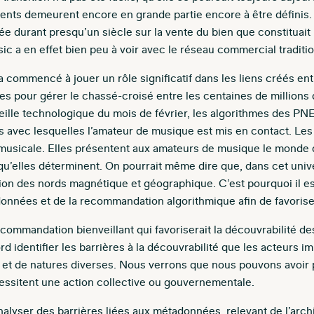
ents demeurent encore en grande partie encore à être définis. I
ée durant presqu’un siècle sur la vente du bien que constituai
c a en effet bien peu à voir avec le réseau commercial traditi
lle a commencé à jouer un rôle significatif dans les liens créés e
thmes pour gérer le chassé-croisé entre les centaines de millions
eille technologique du mois de février, les algorithmes des PN
avec lesquelles l’amateur de musique est mis en contact. Les PN
e musicale. Elles présentent aux amateurs de musique le monde d
u’elles déterminent. On pourrait même dire que, dans cet unive
ction des nords magnétique et géographique.
C’est pourquoi il es
données et de la recommandation algorithmique afin de favoriser
commandation bienveillant qui favoriserait la découvrabilité 
d identifier les barrières à la découvrabilité que les acteurs i
 et de natures diverses. Nous verrons que nous pouvons avoir pr
ssitent une action collective ou gouvernementale.
nalyser des barrières liées aux métadonnées, relevant de l’arc