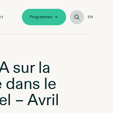
ct
Programmes
EN
A sur la
 dans le
l – Avril