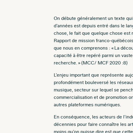
On débute généralement un texte qui tr
d’années est depuis entré dans le lang
chose, le fait que quelque chose est r
Rapport de mission franco-québécois
que nous en comprenons : « La découvr
capacité à être repéré parmi un vast
recherche. » (MCC/ MCF 2020 :8)
L’enjeu important que représente aujo
profondément bouleversé les réseaux 
musique, secteur sur lequel se penche
commercialisation et de promotion on
autres plateformes numériques.
En conséquence, les acteurs de l’ind
décennies pour faire connaître les art
moins qu’on puisse dire est que cette t