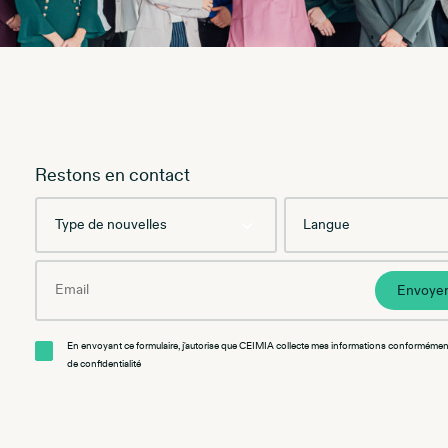
Restons en contact
Type
Language
de
nouvelles
Email
Envoye
En envoyant ce formulaire, j'autorise que CEIMIA collecte mes informations conformément
de confidentialité