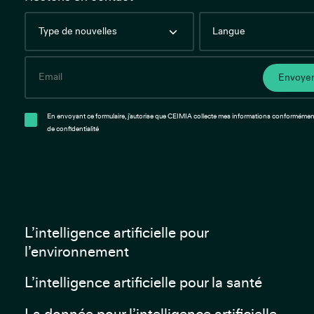
Type
Language
de
nouvelles
Email
Envoye
En envoyant ce formulaire, j'autorise que CEIMIA collecte mes informations conformément
de confidentialité
L’intelligence artificielle pour
l’environnement
L’intelligence artificielle pour la santé
La donnée pour l’intelligence artificielle