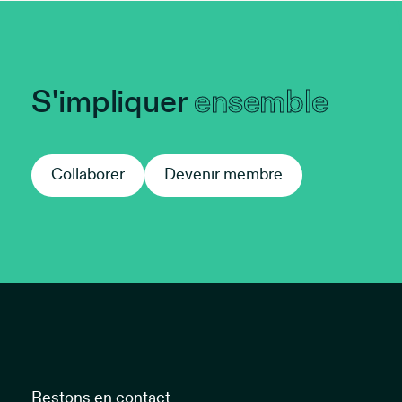
S'impliquer
ensemble
Collaborer
Collaborer
Devenir membre
Devenir m
Restons en contact