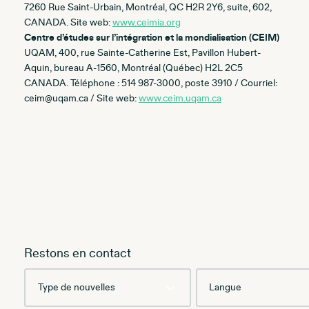
7260 Rue Saint-Urbain, Montréal, QC H2R 2Y6, suite, 602,
CANADA. Site web:
www.ceimia.org
Centre d’études sur l’intégration et la mondialisation (CEIM)
UQAM, 400, rue Sainte-Catherine Est, Pavillon Hubert-
Aquin, bureau A-1560, Montréal (Québec) H2L 2C5
CANADA. Téléphone : 514 987-3000, poste 3910 / Courriel:
ceim@uqam.ca / Site web:
www.ceim.uqam.ca
Restons en contact
Type
Language
de
nouvelles