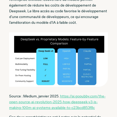
également de réduire les coûts de développement de
Deepseek. Le libre accès au code favorise le développement
d’une communauté de développeurs, ce qui encourage
l’amélioration du modèle d’IA à faible coût.
Source : Medium, janvier 2025.
https://ai.gopubby.com/the-
open-source-ai-revolution-2025-how-deepseek-v3-is-
making-100m-ai-systems-available-to-c23bcd853f8c