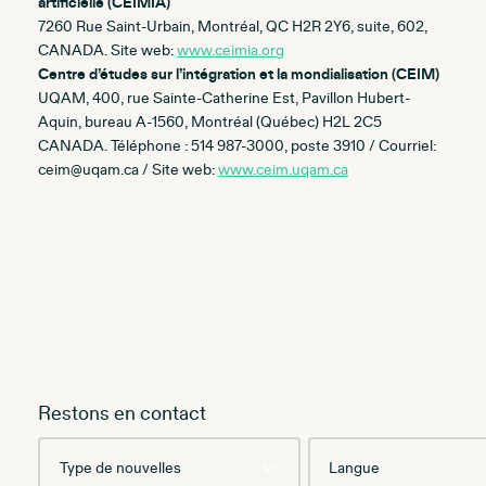
artificielle (CEIMIA)
7260 Rue Saint-Urbain, Montréal, QC H2R 2Y6, suite, 602,
CANADA. Site web:
www.ceimia.org
Centre d’études sur l’intégration et la mondialisation (CEIM)
UQAM, 400, rue Sainte-Catherine Est, Pavillon Hubert-
Aquin, bureau A-1560, Montréal (Québec) H2L 2C5
CANADA. Téléphone : 514 987-3000, poste 3910 / Courriel:
ceim@uqam.ca / Site web:
www.ceim.uqam.ca
Restons en contact
Type
Language
de
nouvelles